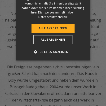
kombinieren, die Sie ihnen bereitgestellt
haben oder die sie im Rahmen Ihrer Nutzung
ihrer Dienste gesammelt haben.
Noch in demselben Jahr wurde eine gebrauchte,
Datenschutzrichtlinie
halbautomatische Maschine zur Dachsteinherstellung
– zu einem günstigen Preis – in Slowenien zum Kauf
ALLE AKZEPTIEREN
angeboten. Das Kleinwerk in Bóly hat diese Anlage
gekauft und erhöhte die Anzahl der Mitarbeiter auf
ALLE ABLEHNEN
zwölf, so wurden 1995 bereits eine Million Dachstein
DETAILS ANZEIGEN
mit der neuen Maschine gefertigt.
Die Ereignisse begannen sich zu beschleunigen, ein
großer Schritt kam nach dem anderen. Das Haus in
Bóly wurde umgestaltet und neben dem wurde ein
Bürogebäude gebaut. 2004 wurde unser Werk in
Farkasd in der Slowakei eröffnet, dann unmittelbar vor
der Wirtschaftskrise begann auch das Werk in