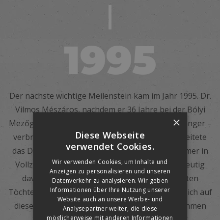
1995
Der nächste wichtige Meilenstein kam im Jahr 1995. Dr.
Vilmos Mészáros, nachdem er 36 Jahre bei der Bólyi
×
Mezőgazdasági Rt. – bzw. bei ihrem Rechtsvorgänger –
Diese Webseite
verbrachte, verließ die Aktiengesellschaft und leitete
verwendet Cookies.
das Dachsteinwerk als selbständiger Unternehmer in
Wir verwenden Cookies, um Inhalte und
Vollzeit weiter. Seine Entscheidung wurde eindeutig
Anzeigen zu personalisieren und unseren
davon beeinflusst, dass seine frisch graduierten
Datenverkehr zu analysieren. Wir geben
Informationen über Ihre Nutzung unserer
Töchter und Schwiegersöhne sich entschieden, sich auf
Website auch an unsere Werbe- und
diesem Gebiet weiterzubilden und am Unternehmen
Analysepartner weiter, die diese
möglicherweise mit anderen Informationen
teilzunehmen.