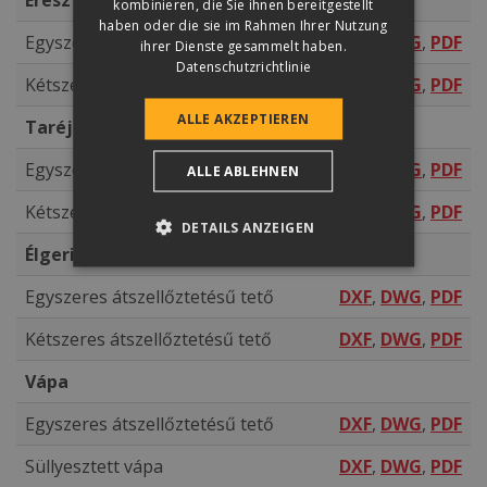
Eresz
kombinieren, die Sie ihnen bereitgestellt
haben oder die sie im Rahmen Ihrer Nutzung
Egyszeres átszellőztetésű tető
DXF
,
DWG
,
PDF
ihrer Dienste gesammelt haben.
Datenschutzrichtlinie
Kétszeres átszellőztetésű tető
DXF
,
DWG
,
PDF
ALLE AKZEPTIEREN
Taréj
Egyszeres átszellőztetésű tető
DXF
,
DWG
,
PDF
ALLE ABLEHNEN
Kétszeres átszellőztetésű tető
DXF
,
DWG
,
PDF
DETAILS ANZEIGEN
Élgerinc
Egyszeres átszellőztetésű tető
DXF
,
DWG
,
PDF
Kétszeres átszellőztetésű tető
DXF
,
DWG
,
PDF
Vápa
Egyszeres átszellőztetésű tető
DXF
,
DWG
,
PDF
Süllyesztett vápa
DXF
,
DWG
,
PDF