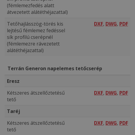
(fémlemezfedés alatt
átvezetett alátéthéjazattal)
Tetőhajlásszög-törés kis
DXF
,
DWG
,
PDF
lejtésű fémlemez fedéssel
sík profilú cserépnél
(fémlemezre rávezetett
alátéthéjazattal)
Terrán Generon napelemes tetőcserép
Eresz
Kétszeres átszellőztetésű
DXF
,
DWG
,
PDF
tető
Taréj
Kétszeres átszellőztetésű
DXF
,
DWG
,
PDF
tető