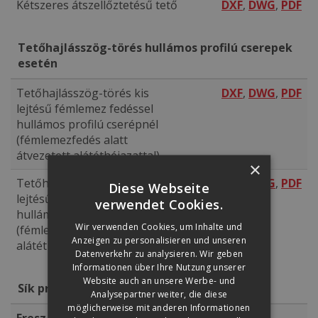
Kétszeres átszellőztetésű tető
DXF
,
DWG
,
PDF
Tetőhajlásszög-törés hullámos profilú cserepek
esetén
Tetőhajlásszög-törés kis
DXF
,
DWG
,
PDF
lejtésű fémlemez fedéssel
hullámos profilú cserépnél
(fémlemezfedés alatt
átvezetett alátéthéjazattal)
×
Tetőhajlásszög-törés kis
DXF
,
DWG
,
PDF
Diese Webseite
lejtésű fémlemez fedéssel
verwendet Cookies.
hullámos profilú cserépnél
Wir verwenden Cookies, um Inhalte und
(fémlemezre rávezetett
Anzeigen zu personalisieren und unseren
alátéthéjazattal)
Datenverkehr zu analysieren. Wir geben
Informationen über Ihre Nutzung unserer
Website auch an unsere Werbe- und
Sík profilú cserepek: Zenit, Rundo
Analysepartner weiter, die diese
möglicherweise mit anderen Informationen