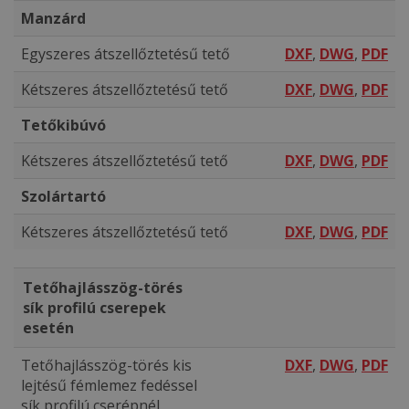
Manzárd
Egyszeres átszellőztetésű tető
DXF
,
DWG
,
PDF
Kétszeres átszellőztetésű tető
DXF
,
DWG
,
PDF
Tetőkibúvó
Kétszeres átszellőztetésű tető
DXF
,
DWG
,
PDF
Szolártartó
Kétszeres átszellőztetésű tető
DXF
,
DWG
,
PDF
Tetőhajlásszög-törés
sík profilú cserepek
esetén
Tetőhajlásszög-törés kis
DXF
,
DWG
,
PDF
lejtésű fémlemez fedéssel
sík profilú cserépnél