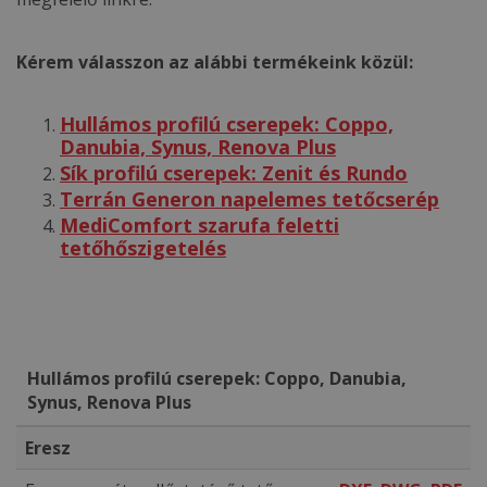
Kérem válasszon az alábbi termékeink közül:
Hullámos profilú cserepek: Coppo,
Danubia, Synus, Renova Plus
Sík profilú cserepek: Zenit és Rundo
Terrán Generon napelemes tetőcserép
MediComfort szarufa feletti
tetőhőszigetelés
Hullámos profilú cserepek: Coppo, Danubia,
Synus, Renova Plus
Eresz