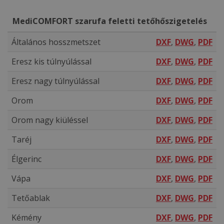
MediCOMFORT szarufa feletti tetőhőszigetelés
Általános hosszmetszet
DXF
,
DWG
,
PDF
Eresz kis túlnyúlással
DXF
,
DWG
,
PDF
Eresz nagy túlnyúlással
DXF
,
DWG
,
PDF
Orom
DXF
,
DWG
,
PDF
Orom nagy kiüléssel
DXF
,
DWG
,
PDF
Taréj
DXF
,
DWG
,
PDF
Élgerinc
DXF
,
DWG
,
PDF
Vápa
DXF
,
DWG
,
PDF
Tetőablak
DXF
,
DWG
,
PDF
Kémény
DXF
,
DWG
,
PDF