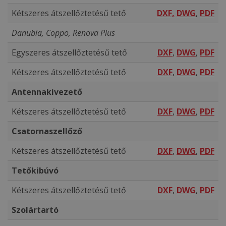
Kétszeres átszellőztetésű tető
DXF,
DWG
,
PDF
Danubia, Coppo, Renova Plus
Egyszeres átszellőztetésű tető
DXF
,
DWG
,
PDF
Kétszeres átszellőztetésű tető
DXF
,
DWG
,
PDF
Antennakivezető
Kétszeres átszellőztetésű tető
DXF
,
DWG
,
PDF
Csatornaszellőző
Kétszeres átszellőztetésű tető
DXF
,
DWG
,
PDF
Tetőkibúvó
Kétszeres átszellőztetésű tető
DXF
,
DWG
,
PDF
Szolártartó