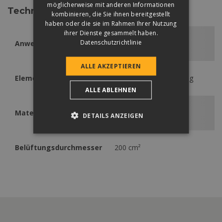
möglicherweise mit anderen Informationen
Technische Daten
kombinieren, die Sie ihnen bereitgestellt
haben oder die sie im Rahmen Ihrer Nutzung
ihrer Dienste gesammelt haben.
Datenschutzrichtlinie
Anwendbar
Synus
ALLE AKZEPTIEREN
Elementenbedarf
1 Stk. / Sanitärentlüftung
ALLE ABLEHNEN
HIPS (High Impact
Material
DETAILS ANZEIGEN
Polystyrene)
Belüftungsdurchmesser
200 cm²