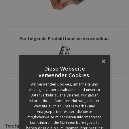
Für folgende Produktfamilien verwendbar:
×
COPPO
Diese Webseite
verwendet Cookies.
Wir verwenden Cookies, um Inhalte und
Színárnyalatok:
Anzeigen zu personalisieren und unseren
Datenverkehr zu analysieren. Wir geben
Informationen über Ihre Nutzung unserer
Website auch an unsere Werbe- und
BRAUN
Analysepartner weiter, die diese
möglicherweise mit anderen Informationen
kombinieren, die Sie ihnen bereitgestellt
Technische Daten
haben oder die sie im Rahmen Ihrer Nutzung