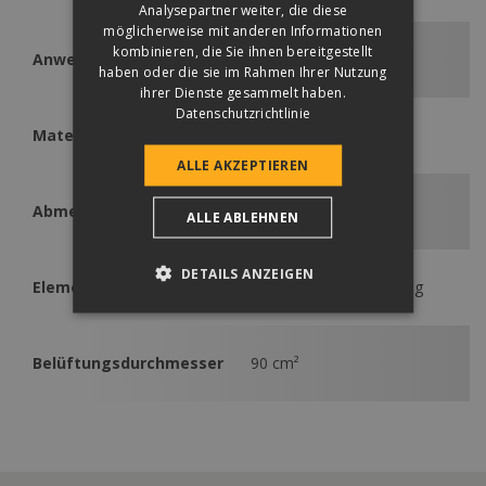
Analysepartner weiter, die diese
möglicherweise mit anderen Informationen
kombinieren, die Sie ihnen bereitgestellt
Anwendbar
Rundo
haben oder die sie im Rahmen Ihrer Nutzung
ihrer Dienste gesammelt haben.
Datenschutzrichtlinie
HIPS (High Impact
Material
Polystyrene)
ALLE AKZEPTIEREN
Abmessung
330 x 420 mm
ALLE ABLEHNEN
DETAILS ANZEIGEN
Elementenbedarf
1 Stk. / Sanitärentlüftung
Belüftungsdurchmesser
90 cm²