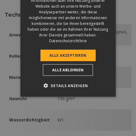
Informationen über Ihre Nutzung unserer
Website auch an unsere Werbe- und
Analysepartner weiter, die diese
Technische Daten
möglicherweise mit anderen Informationen
kombinieren, die Sie ihnen bereitgestellt
haben oder die sie im Rahmen Ihrer Nutzung
Coppo, Renova Plus, Rundo, Synus,
Anwendbar
ihrer Dienste gesammelt haben.
Zenit
Datenschutzrichtlinie
ALLE AKZEPTIEREN
Rollenlänge
50 m
ALLE ABLEHNEN
Material
PP-Vlies
DETAILS ANZEIGEN
Gewicht
150 g/m²
Wasserdichtigkeit
W1