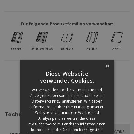
Für folgende Produktfamilien verwendbar:
COPPO
RENOVA PLUS
RUNDO
SYNUS
ZENIT
×
Diese Webseite
Színárnyalatok:
verwendet Cookies.
Wir verwenden Cookies, um Inhalte und
Anzeigen zu personalisieren und unseren
ZIEGELROT
GRAU
SCHWARZ
BRAUN
Datenverkehr zu analysieren. Wir geben
Informationen über Ihre Nutzung unserer
Website auch an unsere Werbe- und
Technische Daten
Analysepartner weiter, die diese
möglicherweise mit anderen Informationen
kombinieren, die Sie ihnen bereitgestellt
Coppo, Renova Plus, Rundo, Synus,