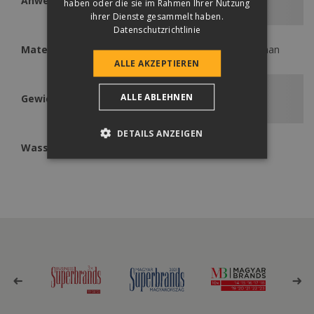
Anwendbar
haben oder die sie im Rahmen Ihrer Nutzung
Zenit
ihrer Dienste gesammelt haben.
Datenschutzrichtlinie
Material
thermopolastisches Polyurethan
ALLE AKZEPTIEREN
ALLE ABLEHNEN
Gewicht
360 g/m²
DETAILS ANZEIGEN
Wasserdichtigkeit
W1