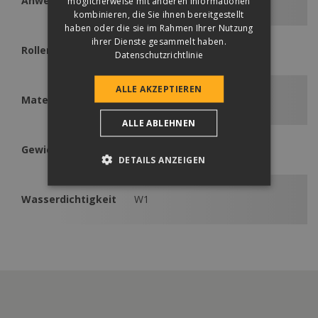
Anwendbar
möglicherweise mit anderen Informationen
Zenit
kombinieren, die Sie ihnen bereitgestellt
haben oder die sie im Rahmen Ihrer Nutzung
ihrer Dienste gesammelt haben.
Rollenlänge
50 m
Datenschutzrichtlinie
ALLE AKZEPTIEREN
Material
PP-Vlies
ALLE ABLEHNEN
Gewicht
160 g/m²
DETAILS ANZEIGEN
Wasserdichtigkeit
W1