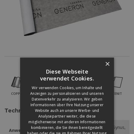
×
Für folgende Produktfamilien verwendbar:
Diese Webseite
verwendet Cookies.
Wir verwenden Cookies, um Inhalte und
Anzeigen zu personalisieren und unseren
COPPO
RENOVA PLUS
RUNDO
SYNUS
ZENIT
Datenverkehr zu analysieren. Wir geben
Informationen über Ihre Nutzung unserer
Technische Daten
Website auch an unsere Werbe- und
Analysepartner weiter, die diese
möglicherweise mit anderen Informationen
Coppo, Renova Plus, Rundo, Synus,
kombinieren, die Sie ihnen bereitgestellt
Anwendbar
Zenit
haben oder die sie im Rahmen Ihrer Nutzung