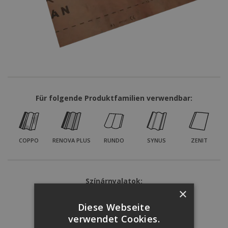
Für folgende Produktfamilien verwendbar:
COPPO
RENOVA PLUS
RUNDO
SYNUS
ZENIT
Színárnyalatok:
×
Diese Webseite
verwendet Cookies.
ZIEGELROT
GRAU
SCHWARZ
BRAUN