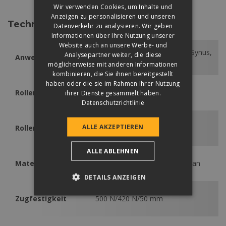
Wir verwenden Cookies, um Inhalte und
Anzeigen zu personalisieren und unseren
Technische Daten
Datenverkehr zu analysieren. Wir geben
Informationen über Ihre Nutzung unserer
Website auch an unsere Werbe- und
Coppo, Renova Plus, Rundo, Synus,
Analysepartner weiter, die diese
Anwendbar
Zenit
möglicherweise mit anderen Informationen
kombinieren, die Sie ihnen bereitgestellt
haben oder die sie im Rahmen Ihrer Nutzung
Rollenfläche
37,5 m²
ihrer Dienste gesammelt haben.
Datenschutzrichtlinie
ALLE AKZEPTIEREN
Rollenlänge
25 m
ALLE ABLEHNEN
Material
Monolyth-Polyurethanmembran
DETAILS ANZEIGEN
Zugfestigkeit
500 N/420 N/50 mm