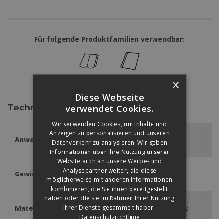
Für folgende Produktfamilien verwendbar:
RUNDO
ZENIT MAX
×
Diese Webseite
Technische Daten
verwendet Cookies.
Wir verwenden Cookies, um Inhalte und
Anzeigen zu personalisieren und unseren
Anwendbar
Rundo, Zenit Max
Datenverkehr zu analysieren. Wir geben
Informationen über Ihre Nutzung unserer
Website auch an unsere Werbe- und
Analysepartner weiter, die diese
Gewicht
2,2 kg/db
möglicherweise mit anderen Informationen
kombinieren, die Sie ihnen bereitgestellt
haben oder die sie im Rahmen Ihrer Nutzung
ihrer Dienste gesammelt haben.
Material
0,55 mm vastag acéllemez
Datenschutzrichtlinie