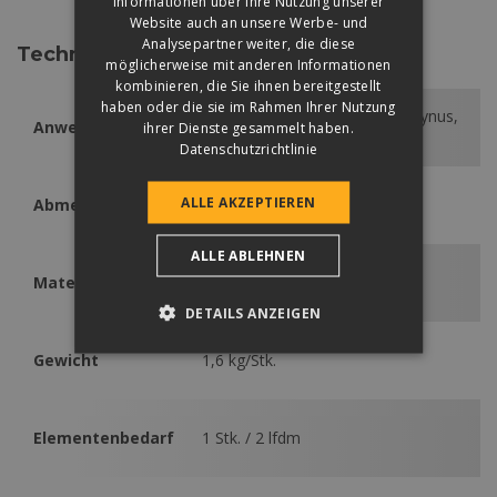
Informationen über Ihre Nutzung unserer
Website auch an unsere Werbe- und
Analysepartner weiter, die diese
Technische Daten
möglicherweise mit anderen Informationen
kombinieren, die Sie ihnen bereitgestellt
haben oder die sie im Rahmen Ihrer Nutzung
Coppo, Renova Plus, Rundo, Synus,
Anwendbar
ihrer Dienste gesammelt haben.
Zenit
Datenschutzrichtlinie
ALLE AKZEPTIEREN
Abmessung
190 x 2000 mm
ALLE ABLEHNEN
Material
gesinterter Stahl
DETAILS ANZEIGEN
Gewicht
1,6 kg/Stk.
Elementenbedarf
1 Stk. / 2 lfdm