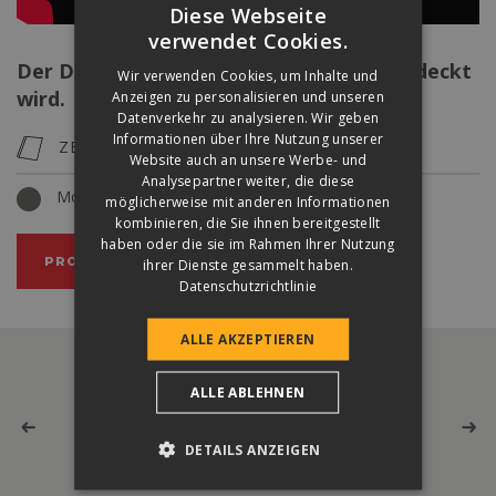
Diese Webseite
verwendet Cookies.
Der Dachstein, mit dem das Gebäude bedeckt
Wir verwenden Cookies, um Inhalte und
wird.
Anzeigen zu personalisieren und unseren
Datenverkehr zu analysieren. Wir geben
Informationen über Ihre Nutzung unserer
ZENIT MAX
Website auch an unsere Werbe- und
Analysepartner weiter, die diese
Moon
möglicherweise mit anderen Informationen
kombinieren, die Sie ihnen bereitgestellt
haben oder die sie im Rahmen Ihrer Nutzung
PRODUKT ANSCHAUEN
ihrer Dienste gesammelt haben.
Datenschutzrichtlinie
ALLE AKZEPTIEREN
ALLE ABLEHNEN
DETAILS ANZEIGEN