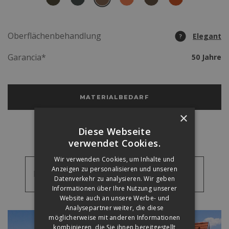
Oberflächenbehandlung
Elegant
?
Garancia*
50 Jahre
MATERIALBEDARF
×
Diese Webseite
verwendet Cookies.
Wir verwenden Cookies, um Inhalte und
Anzeigen zu personalisieren und unseren
Referenzbilder
Datenverkehr zu analysieren. Wir geben
Informationen über Ihre Nutzung unserer
Website auch an unsere Werbe- und
Referenzbilder
Analysepartner weiter, die diese
Videos
möglicherweise mit anderen Informationen
kombinieren, die Sie ihnen bereitgestellt