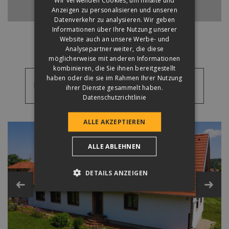
Wir verwenden Cookies, um Inhalte und
ZURÜCK ZUM NORMALSTEIN
Anzeigen zu personalisieren und unseren
Datenverkehr zu analysieren. Wir geben
Informationen über Ihre Nutzung unserer
Website auch an unsere Werbe- und
Analysepartner weiter, die diese
möglicherweise mit anderen Informationen
kombinieren, die Sie ihnen bereitgestellt
haben oder die sie im Rahmen Ihrer Nutzung
Referenzbilder
ihrer Dienste gesammelt haben.
Datenschutzrichtlinie
Referenzbilder
Videos
ALLE AKZEPTIEREN
ALLE ABLEHNEN
Zubehör aus Beton
DETAILS ANZEIGEN
Zubehör aus Metall und Kunststoff
Technische Daten